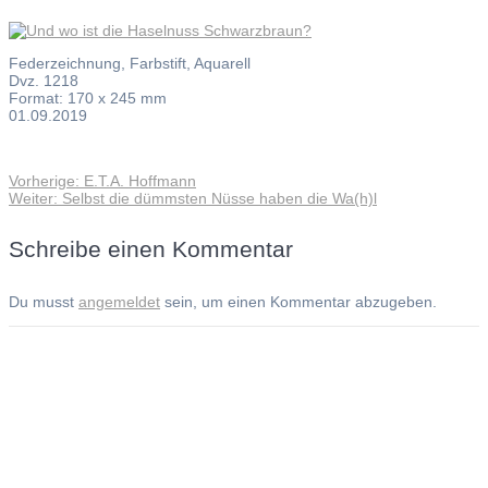
Federzeichnung, Farbstift, Aquarell
Dvz. 1218
Format: 170 x 245 mm
01.09.2019
Vorheriger
Vorherige:
E.T.A. Hoffmann
Beitragsnavigation
Nächster
Beitrag:
Weiter:
Selbst die dümmsten Nüsse haben die Wa(h)l
Beitrag:
Schreibe einen Kommentar
Du musst
angemeldet
sein, um einen Kommentar abzugeben.
Andreas Noßmann - Zeichnungen
Seiteninformationen
Impressum
Datenschutzerklärung
© Copyright