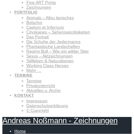
Fine ART Prints
Zeichnungen
PORTFOLIO
Animals – Allzu tierisches
Bolschoi
Caelum et Infernum
Cityskapes – Sehenswürdigkeiten
Das Portrait
Die Schuhe der Jedermanns
Phantastische Landschaften
Raging Bull – Wie ein wilder Stier
Sexus – Aktzeichnungen
Stillleben & Naturalismen
Working Class Heroes
Mehr …
TERMINE
Termine
Privatunterricht
Aktuelles u. Archiv
KONTAKT
Impressum
Datenschutzerklärung
© Copyright
Andreas
Noßmann
-
Zeichnungen
Home