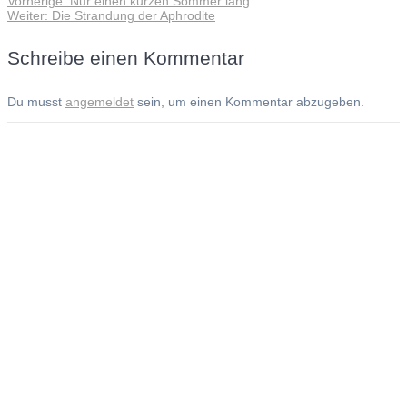
Vorherige:
Nur einen kurzen Sommer lang
Beitragsnavigation
Nächster
Beitrag:
Weiter:
Die Strandung der Aphrodite
Beitrag:
Schreibe einen Kommentar
Du musst
angemeldet
sein, um einen Kommentar abzugeben.
Andreas Noßmann - Zeichnungen
Seiteninformationen
Impressum
Datenschutzerklärung
© Copyright
Kontakt
© 2026 Andreas Noßmann - Zeichnungen