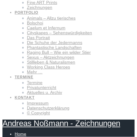
Fine ART Prints
Zeichnungen
PORTFOLIO
Animals – Allzu tierisches
Bolschoi
Caelum et Infernum
Cityskapes – Sehenswürdigkeiten
Das Portrait
Die Schuhe der Jedermanns
Phantastische Landschaften
Raging Bull – Wie ein wilder Stier
Sexus – Aktzeichnungen
Stillleben & Naturalismen
Working Class Heroes
Mehr …
TERMINE
Termine
Privatunterricht
Aktuelles u. Archiv
KONTAKT
Impressum
Datenschutzerklärung
© Copyright
Andreas
Noßmann
-
Zeichnungen
Home