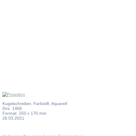
Poseidon
Kugelschreiber, Farbstift, Aquarell
Dvz. 1466
Format: 250 x 170 mm
26.03.2021
Vorheriger