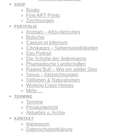
SHOP
Books
Fine ART Prints
Zeichnungen
PORTFOLIO
Animals – Allzu tierisches
Bolschoi
Caelum et Infernum
Cityskapes – Sehenswürdigkeiten
Das Portrait
Die Schuhe der Jedermanns
Phantastische Landschaften
Raging Bull – Wie ein wilder Stier
Sexus – Aktzeichnungen
Stillleben & Naturalismen
Working Class Heroes
Mehr …
TERMINE
Termine
Privatunterricht
Aktuelles u. Archiv
KONTAKT
Impressum
Datenschutzerklärung