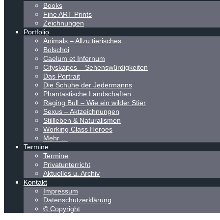
Books
Fine ART Prints
Zeichnungen
Portfolio
Animals – Allzu tierisches
Bolschoi
Caelum et Infernum
Cityskapes – Sehenswürdigkeiten
Das Portrait
Die Schuhe der Jedermanns
Phantastische Landschaften
Raging Bull – Wie ein wilder Stier
Sexus – Aktzeichnungen
Stillleben & Naturalismen
Working Class Heroes
Mehr …
Termine
Termine
Privatunterricht
Aktuelles u. Archiv
Kontakt
Impressum
Datenschutzerklärung
© Copyright