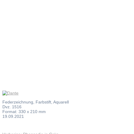
Dante
Federzeichnung, Farbstift, Aquarell
Dvz. 1516
Format: 330 x 210 mm
19.09.2021
Vorheriger