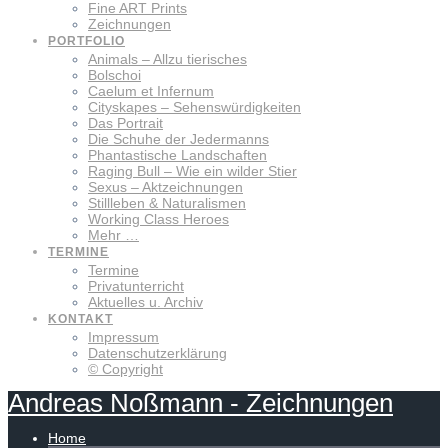
Fine ART Prints
Zeichnungen
PORTFOLIO
Animals – Allzu tierisches
Bolschoi
Caelum et Infernum
Cityskapes – Sehenswürdigkeiten
Das Portrait
Die Schuhe der Jedermanns
Phantastische Landschaften
Raging Bull – Wie ein wilder Stier
Sexus – Aktzeichnungen
Stillleben & Naturalismen
Working Class Heroes
Mehr …
TERMINE
Termine
Privatunterricht
Aktuelles u. Archiv
KONTAKT
Impressum
Datenschutzerklärung
© Copyright
Andreas
Noßmann
-
Zeichnungen
Home