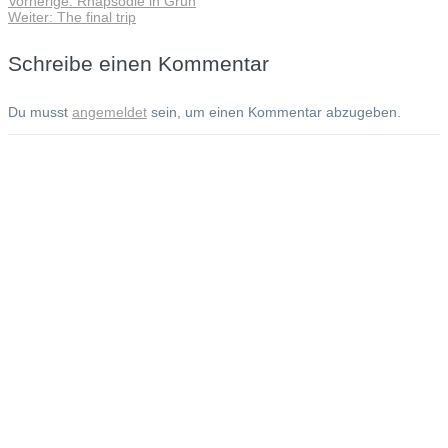
Vorherige:
Rhapsodie in Grün
Beitragsnavigation
Nächster
Beitrag:
Weiter:
The final trip
Beitrag:
Schreibe einen Kommentar
Du musst
angemeldet
sein, um einen Kommentar abzugeben.
Andreas Noßmann - Zeichnungen
Seiteninformationen
Impressum
Datenschutzerklärung
© Copyright
Kontakt
© 2026 Andreas Noßmann - Zeichnungen