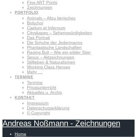
Fine ART Prints
Zeichnungen
PORTFOLIO
Animals – Allzu tierisches
Bolschoi
Caelum et Infernum
Cityskapes – Sehenswürdigkeiten
Das Portrait
Die Schuhe der Jedermanns
Phantastische Landschaften
Raging Bull – Wie ein wilder Stier
Sexus – Aktzeichnungen
Stillleben & Naturalismen
Working Class Heroes
Mehr …
TERMINE
Termine
Privatunterricht
Aktuelles u. Archiv
KONTAKT
Impressum
Datenschutzerklärung
© Copyright
Andreas
Noßmann
-
Zeichnungen
Home