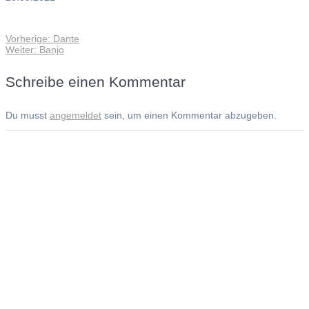
Vorheriger
Vorherige:
Dante
Beitragsnavigation
Nächster
Beitrag:
Weiter:
Banjo
Beitrag:
Schreibe einen Kommentar
Du musst
angemeldet
sein, um einen Kommentar abzugeben.
Andreas Noßmann - Zeichnungen
Seiteninformationen
Impressum
Datenschutzerklärung
© Copyright
Kontakt
© 2026 Andreas Noßmann - Zeichnungen