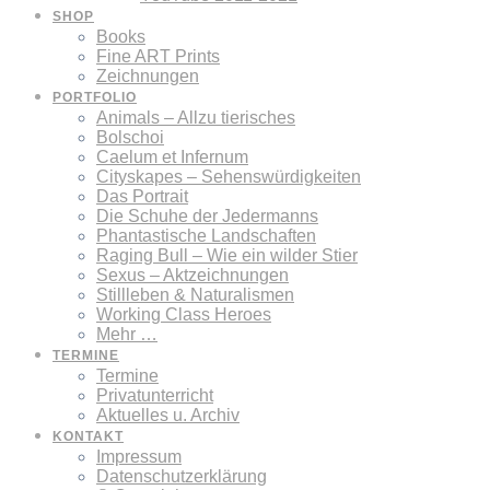
SHOP
Books
Fine ART Prints
Zeichnungen
PORTFOLIO
Animals – Allzu tierisches
Bolschoi
Caelum et Infernum
Cityskapes – Sehenswürdigkeiten
Das Portrait
Die Schuhe der Jedermanns
Phantastische Landschaften
Raging Bull – Wie ein wilder Stier
Sexus – Aktzeichnungen
Stillleben & Naturalismen
Working Class Heroes
Mehr …
TERMINE
Termine
Privatunterricht
Aktuelles u. Archiv
KONTAKT
Impressum
Datenschutzerklärung