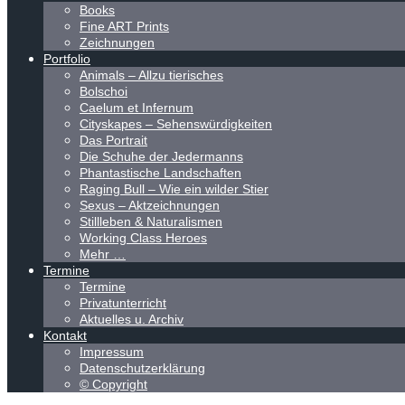
Books
Fine ART Prints
Zeichnungen
Portfolio
Animals – Allzu tierisches
Bolschoi
Caelum et Infernum
Cityskapes – Sehenswürdigkeiten
Das Portrait
Die Schuhe der Jedermanns
Phantastische Landschaften
Raging Bull – Wie ein wilder Stier
Sexus – Aktzeichnungen
Stillleben & Naturalismen
Working Class Heroes
Mehr …
Termine
Termine
Privatunterricht
Aktuelles u. Archiv
Kontakt
Impressum
Datenschutzerklärung
© Copyright