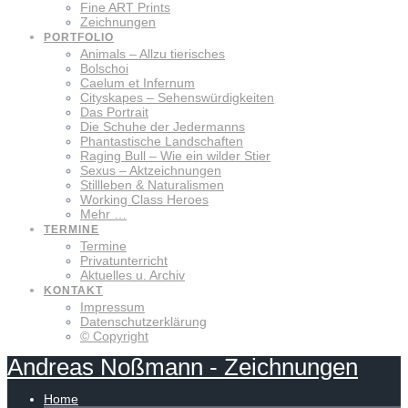
Fine ART Prints
Zeichnungen
PORTFOLIO
Animals – Allzu tierisches
Bolschoi
Caelum et Infernum
Cityskapes – Sehenswürdigkeiten
Das Portrait
Die Schuhe der Jedermanns
Phantastische Landschaften
Raging Bull – Wie ein wilder Stier
Sexus – Aktzeichnungen
Stillleben & Naturalismen
Working Class Heroes
Mehr …
TERMINE
Termine
Privatunterricht
Aktuelles u. Archiv
KONTAKT
Impressum
Datenschutzerklärung
© Copyright
Andreas
Noßmann
-
Zeichnungen
Home