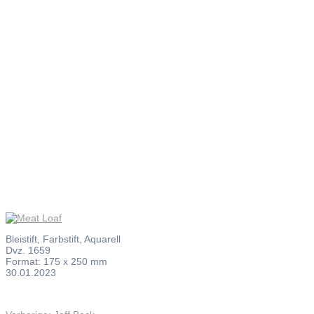
Meat Loaf
Bleistift, Farbstift, Aquarell
Dvz. 1659
Format: 175 x 250 mm
30.01.2023
Vorheriger