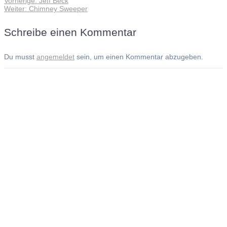
Vorherige:
Jeff Beck
Beitragsnavigation
Nächster
Beitrag:
Weiter:
Chimney Sweeper
Beitrag:
Schreibe einen Kommentar
Du musst
angemeldet
sein, um einen Kommentar abzugeben.
Andreas Noßmann - Zeichnungen
Seiteninformationen
Impressum
Datenschutzerklärung
© Copyright
Kontakt
© 2026 Andreas Noßmann - Zeichnungen