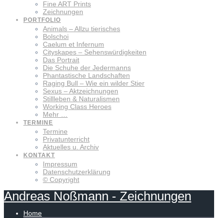
Fine ART Prints
Zeichnungen
PORTFOLIO
Animals – Allzu tierisches
Bolschoi
Caelum et Infernum
Cityskapes – Sehenswürdigkeiten
Das Portrait
Die Schuhe der Jedermanns
Phantastische Landschaften
Raging Bull – Wie ein wilder Stier
Sexus – Aktzeichnungen
Stillleben & Naturalismen
Working Class Heroes
Mehr …
TERMINE
Termine
Privatunterricht
Aktuelles u. Archiv
KONTAKT
Impressum
Datenschutzerklärung
© Copyright
Andreas
Noßmann
-
Zeichnungen
Home