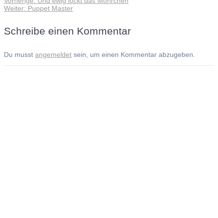
Vorherige:
Und ewig lockt das Möhrchen
Beitragsnavigation
Nächster
Beitrag:
Weiter:
Puppet Master
Beitrag:
Schreibe einen Kommentar
Du musst
angemeldet
sein, um einen Kommentar abzugeben.
Andreas Noßmann - Zeichnungen
Seiteninformationen
Impressum
Datenschutzerklärung
© Copyright
Kontakt
© 2026 Andreas Noßmann - Zeichnungen