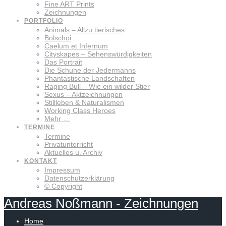
Fine ART Prints
Zeichnungen
PORTFOLIO
Animals – Allzu tierisches
Bolschoi
Caelum et Infernum
Cityskapes – Sehenswürdigkeiten
Das Portrait
Die Schuhe der Jedermanns
Phantastische Landschaften
Raging Bull – Wie ein wilder Stier
Sexus – Aktzeichnungen
Stillleben & Naturalismen
Working Class Heroes
Mehr …
TERMINE
Termine
Privatunterricht
Aktuelles u. Archiv
KONTAKT
Impressum
Datenschutzerklärung
© Copyright
Andreas
Noßmann
-
Zeichnungen
Home