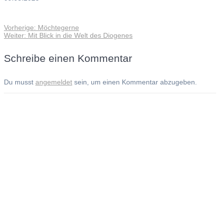
Vorheriger
Vorherige:
Möchtegerne
Beitragsnavigation
Nächster
Beitrag:
Weiter:
Mit Blick in die Welt des Diogenes
Beitrag:
Schreibe einen Kommentar
Du musst
angemeldet
sein, um einen Kommentar abzugeben.
Andreas Noßmann - Zeichnungen
Seiteninformationen
Impressum
Datenschutzerklärung
© Copyright
Kontakt
© 2026 Andreas Noßmann - Zeichnungen