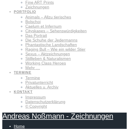
Fine ART Prints
Zeichnungen
PORTFOLIO
Animals – Allzu tierisches
Bolschoi
Caelum et Infernum
Cityskapes – Sehenswürdigkeiten
Das Portrait
Die Schuhe der Jedermanns
Phantastische Landschaften
Raging Bull – Wie ein wilder Stier
Sexus – Aktzeichnungen
Stillleben & Naturalismen
Working Class Heroes
Mehr …
TERMINE
Termine
Privatunterricht
Aktuelles u. Archiv
KONTAKT
Impressum
Datenschutzerklärung
© Copyright
Andreas
Noßmann
-
Zeichnungen
Home