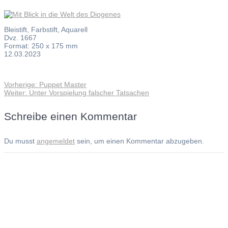
Bleistift, Farbstift, Aquarell
Dvz. 1667
Format: 250 x 175 mm
12.03.2023
Vorheriger
Vorherige:
Puppet Master
Beitragsnavigation
Nächster
Beitrag:
Weiter:
Unter Vorspielung falscher Tatsachen
Beitrag:
Schreibe einen Kommentar
Du musst
angemeldet
sein, um einen Kommentar abzugeben.
Andreas Noßmann - Zeichnungen
Seiteninformationen
Impressum
Datenschutzerklärung
© Copyright