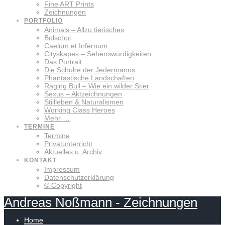
Fine ART Prints
Zeichnungen
PORTFOLIO
Animals – Allzu tierisches
Bolschoi
Caelum et Infernum
Cityskapes – Sehenswürdigkeiten
Das Portrait
Die Schuhe der Jedermanns
Phantastische Landschaften
Raging Bull – Wie ein wilder Stier
Sexus – Aktzeichnungen
Stillleben & Naturalismen
Working Class Heroes
Mehr …
TERMINE
Termine
Privatunterricht
Aktuelles u. Archiv
KONTAKT
Impressum
Datenschutzerklärung
© Copyright
Andreas
Noßmann
-
Zeichnungen
Home