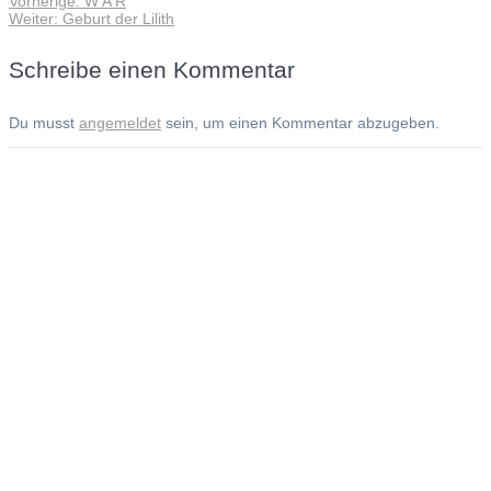
Vorherige:
W A R
Beitragsnavigation
Nächster
Beitrag:
Weiter:
Geburt der Lilith
Beitrag:
Schreibe einen Kommentar
Du musst
angemeldet
sein, um einen Kommentar abzugeben.
Andreas Noßmann - Zeichnungen
Seiteninformationen
Impressum
Datenschutzerklärung
© Copyright
Kontakt
© 2026 Andreas Noßmann - Zeichnungen