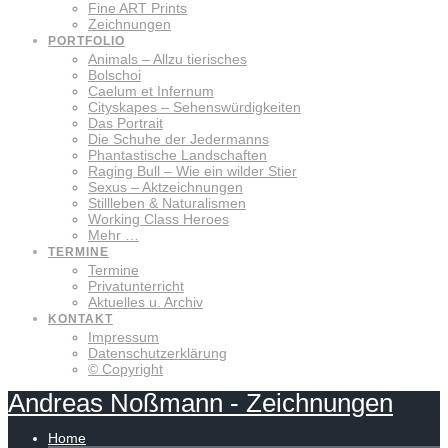
Fine ART Prints
Zeichnungen
PORTFOLIO
Animals – Allzu tierisches
Bolschoi
Caelum et Infernum
Cityskapes – Sehenswürdigkeiten
Das Portrait
Die Schuhe der Jedermanns
Phantastische Landschaften
Raging Bull – Wie ein wilder Stier
Sexus – Aktzeichnungen
Stillleben & Naturalismen
Working Class Heroes
Mehr …
TERMINE
Termine
Privatunterricht
Aktuelles u. Archiv
KONTAKT
Impressum
Datenschutzerklärung
© Copyright
Andreas
Noßmann
-
Zeichnungen
Home