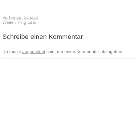
Vorheriger
Vorherige:
Schach
Beitragsnavigation
Nächster
Beitrag:
Weiter:
King Lear
Beitrag:
Schreibe einen Kommentar
Du musst
angemeldet
sein, um einen Kommentar abzugeben.
Andreas Noßmann - Zeichnungen
Seiteninformationen
Impressum
Datenschutzerklärung
© Copyright
Kontakt
© 2026 Andreas Noßmann - Zeichnungen