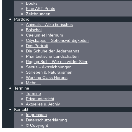
Books
Fine ART Prints
Zeichnungen
Portfolio
Animals – Allzu tierisches
Bolschoi
Caelum et Infernum
Cityskapes – Sehenswürdigkeiten
Das Portrait
Die Schuhe der Jedermanns
Phantastische Landschaften
Raging Bull – Wie ein wilder Stier
Sexus – Aktzeichnungen
Stillleben & Naturalismen
Working Class Heroes
Mehr …
Termine
Termine
Privatunterricht
Aktuelles u. Archiv
Kontakt
Impressum
Datenschutzerklärung
© Copyright