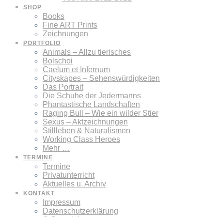
SHOP
Books
Fine ART Prints
Zeichnungen
PORTFOLIO
Animals – Allzu tierisches
Bolschoi
Caelum et Infernum
Cityskapes – Sehenswürdigkeiten
Das Portrait
Die Schuhe der Jedermanns
Phantastische Landschaften
Raging Bull – Wie ein wilder Stier
Sexus – Aktzeichnungen
Stillleben & Naturalismen
Working Class Heroes
Mehr …
TERMINE
Termine
Privatunterricht
Aktuelles u. Archiv
KONTAKT
Impressum
Datenschutzerklärung