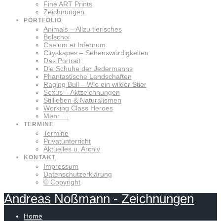
Fine ART Prints
Zeichnungen
PORTFOLIO
Animals – Allzu tierisches
Bolschoi
Caelum et Infernum
Cityskapes – Sehenswürdigkeiten
Das Portrait
Die Schuhe der Jedermanns
Phantastische Landschaften
Raging Bull – Wie ein wilder Stier
Sexus – Aktzeichnungen
Stillleben & Naturalismen
Working Class Heroes
Mehr …
TERMINE
Termine
Privatunterricht
Aktuelles u. Archiv
KONTAKT
Impressum
Datenschutzerklärung
© Copyright
Andreas
Noßmann
-
Zeichnungen
Home