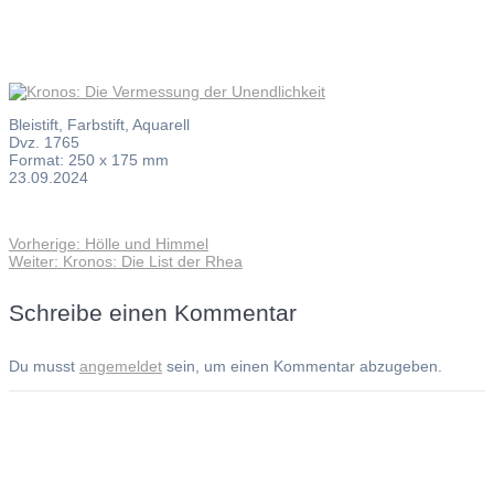
Bleistift, Farbstift, Aquarell
Dvz. 1765
Format: 250 x 175 mm
23.09.2024
Vorheriger
Vorherige:
Hölle und Himmel
Beitragsnavigation
Nächster
Beitrag:
Weiter:
Kronos: Die List der Rhea
Beitrag:
Schreibe einen Kommentar
Du musst
angemeldet
sein, um einen Kommentar abzugeben.
Andreas Noßmann - Zeichnungen
Seiteninformationen