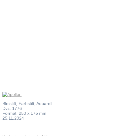
Apollon
Bleistift, Farbstift, Aquarell
Dvz. 1776
Format: 250 x 175 mm
25.11.2024
Vorheriger