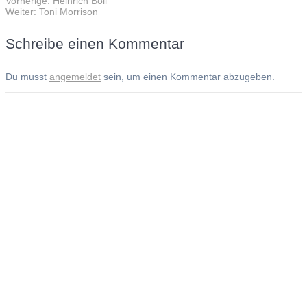
Vorherige:
Heinrich Böll
Beitragsnavigation
Nächster
Beitrag:
Weiter:
Toni Morrison
Beitrag:
Schreibe einen Kommentar
Du musst
angemeldet
sein, um einen Kommentar abzugeben.
Andreas Noßmann - Zeichnungen
Seiteninformationen
Impressum
Datenschutzerklärung
© Copyright
Kontakt
© 2026 Andreas Noßmann - Zeichnungen