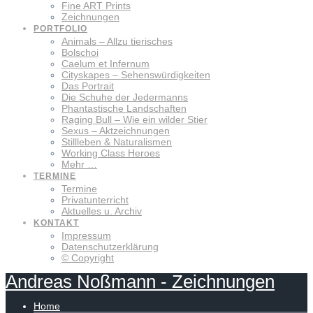
Fine ART Prints
Zeichnungen
PORTFOLIO
Animals – Allzu tierisches
Bolschoi
Caelum et Infernum
Cityskapes – Sehenswürdigkeiten
Das Portrait
Die Schuhe der Jedermanns
Phantastische Landschaften
Raging Bull – Wie ein wilder Stier
Sexus – Aktzeichnungen
Stillleben & Naturalismen
Working Class Heroes
Mehr …
TERMINE
Termine
Privatunterricht
Aktuelles u. Archiv
KONTAKT
Impressum
Datenschutzerklärung
© Copyright
Andreas
Noßmann
-
Zeichnungen
Home