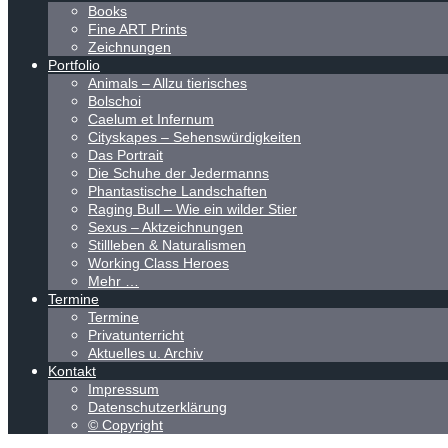
Books
Fine ART Prints
Zeichnungen
Portfolio
Animals – Allzu tierisches
Bolschoi
Caelum et Infernum
Cityskapes – Sehenswürdigkeiten
Das Portrait
Die Schuhe der Jedermanns
Phantastische Landschaften
Raging Bull – Wie ein wilder Stier
Sexus – Aktzeichnungen
Stillleben & Naturalismen
Working Class Heroes
Mehr …
Termine
Termine
Privatunterricht
Aktuelles u. Archiv
Kontakt
Impressum
Datenschutzerklärung
© Copyright