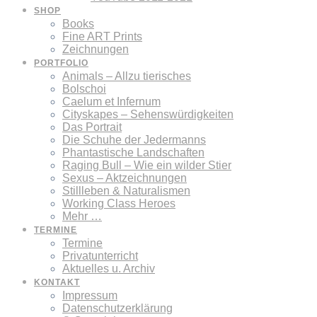
SHOP
Books
Fine ART Prints
Zeichnungen
PORTFOLIO
Animals – Allzu tierisches
Bolschoi
Caelum et Infernum
Cityskapes – Sehenswürdigkeiten
Das Portrait
Die Schuhe der Jedermanns
Phantastische Landschaften
Raging Bull – Wie ein wilder Stier
Sexus – Aktzeichnungen
Stillleben & Naturalismen
Working Class Heroes
Mehr …
TERMINE
Termine
Privatunterricht
Aktuelles u. Archiv
KONTAKT
Impressum
Datenschutzerklärung