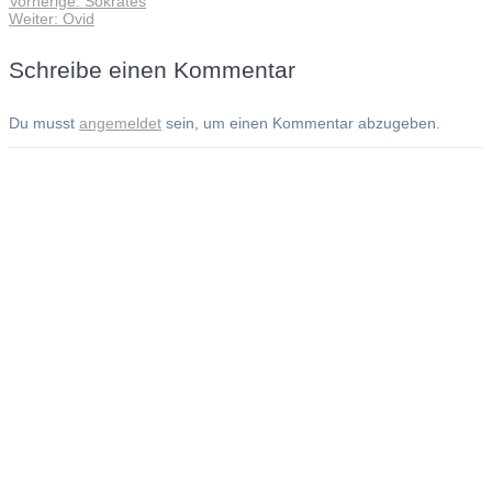
Vorherige:
Sokrates
Beitragsnavigation
Nächster
Beitrag:
Weiter:
Ovid
Beitrag:
Schreibe einen Kommentar
Du musst
angemeldet
sein, um einen Kommentar abzugeben.
Andreas Noßmann - Zeichnungen
Seiteninformationen
Impressum
Datenschutzerklärung
© Copyright
Kontakt
© 2026 Andreas Noßmann - Zeichnungen