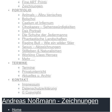
Fine ART Prints
Zeichnungen
PORTFOLIO
Animals – Allzu tierisches
Bolschoi
Caelum et Infernum
Cityskapes – Sehenswürdigkeiten
Das Portrait
Die Schuhe der Jedermanns
Phantastische Landschaften
Raging Bull – Wie ein wilder Stier
Sexus – Aktzeichnungen
Stillleben & Naturalismen
Working Class Heroes
Mehr …
TERMINE
Termine
Privatunterricht
Aktuelles u. Archiv
KONTAKT
Impressum
Datenschutzerklärung
© Copyright
Andreas
Noßmann
-
Zeichnungen
Home