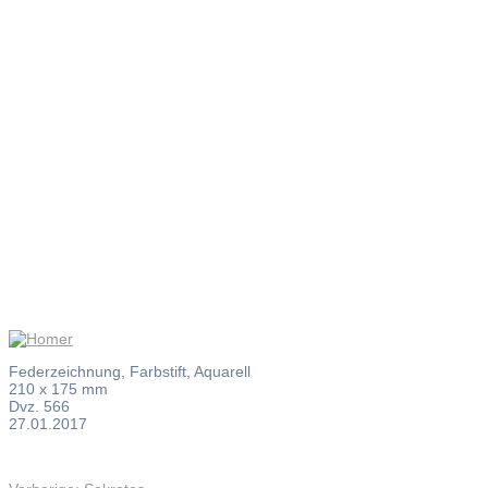
Homer
Federzeichnung, Farbstift, Aquarell
210 x 175 mm
Dvz. 566
27.01.2017
Vorheriger