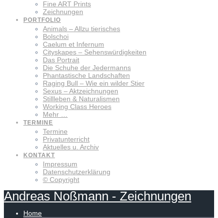
Fine ART Prints
Zeichnungen
PORTFOLIO
Animals – Allzu tierisches
Bolschoi
Caelum et Infernum
Cityskapes – Sehenswürdigkeiten
Das Portrait
Die Schuhe der Jedermanns
Phantastische Landschaften
Raging Bull – Wie ein wilder Stier
Sexus – Aktzeichnungen
Stillleben & Naturalismen
Working Class Heroes
Mehr …
TERMINE
Termine
Privatunterricht
Aktuelles u. Archiv
KONTAKT
Impressum
Datenschutzerklärung
© Copyright
Andreas
Noßmann
-
Zeichnungen
Home