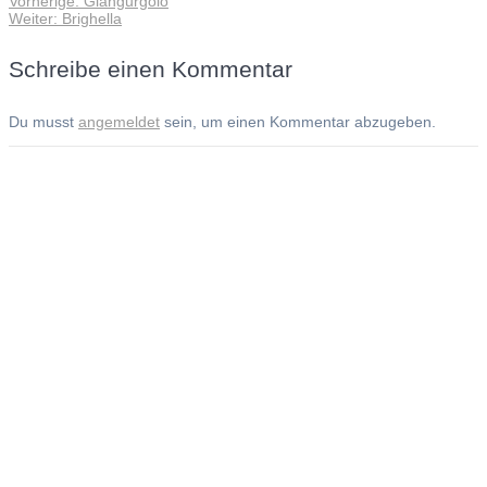
Vorherige:
Giangurgolo
Beitragsnavigation
Nächster
Beitrag:
Weiter:
Brighella
Beitrag:
Schreibe einen Kommentar
Du musst
angemeldet
sein, um einen Kommentar abzugeben.
Andreas Noßmann - Zeichnungen
Seiteninformationen
Impressum
Datenschutzerklärung
© Copyright
Kontakt
© 2026 Andreas Noßmann - Zeichnungen