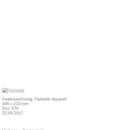
Pulcinella
Federzeichnung, Farbstift, Aquarell
345 x 210 mm
Dvz. 670
22.06.2017
Vorheriger