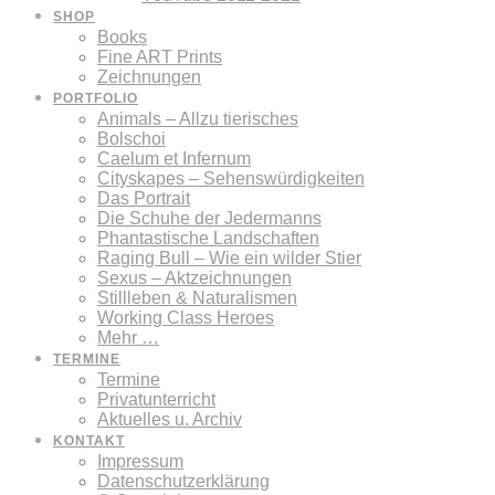
SHOP
Books
Fine ART Prints
Zeichnungen
PORTFOLIO
Animals – Allzu tierisches
Bolschoi
Caelum et Infernum
Cityskapes – Sehenswürdigkeiten
Das Portrait
Die Schuhe der Jedermanns
Phantastische Landschaften
Raging Bull – Wie ein wilder Stier
Sexus – Aktzeichnungen
Stillleben & Naturalismen
Working Class Heroes
Mehr …
TERMINE
Termine
Privatunterricht
Aktuelles u. Archiv
KONTAKT
Impressum
Datenschutzerklärung