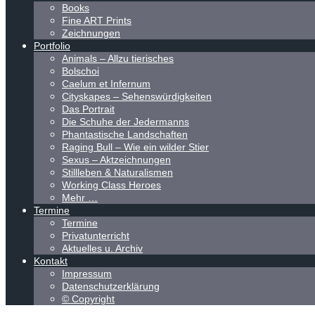
Books
Fine ART Prints
Zeichnungen
Portfolio
Animals – Allzu tierisches
Bolschoi
Caelum et Infernum
Cityskapes – Sehenswürdigkeiten
Das Portrait
Die Schuhe der Jedermanns
Phantastische Landschaften
Raging Bull – Wie ein wilder Stier
Sexus – Aktzeichnungen
Stillleben & Naturalismen
Working Class Heroes
Mehr …
Termine
Termine
Privatunterricht
Aktuelles u. Archiv
Kontakt
Impressum
Datenschutzerklärung
© Copyright