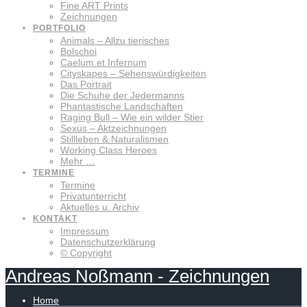
Fine ART Prints
Zeichnungen
PORTFOLIO
Animals – Allzu tierisches
Bolschoi
Caelum et Infernum
Cityskapes – Sehenswürdigkeiten
Das Portrait
Die Schuhe der Jedermanns
Phantastische Landschaften
Raging Bull – Wie ein wilder Stier
Sexus – Aktzeichnungen
Stillleben & Naturalismen
Working Class Heroes
Mehr …
TERMINE
Termine
Privatunterricht
Aktuelles u. Archiv
KONTAKT
Impressum
Datenschutzerklärung
© Copyright
Andreas
Noßmann
-
Zeichnungen
Home