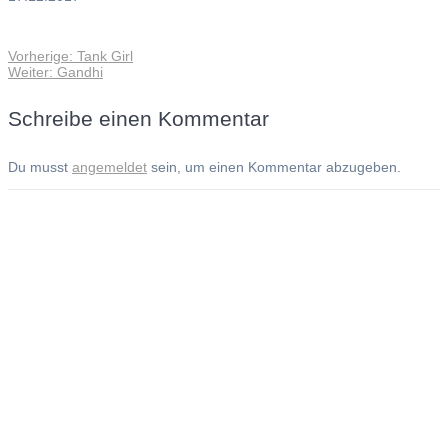
Vorheriger
Vorherige:
Tank Girl
Beitragsnavigation
Nächster
Beitrag:
Weiter:
Gandhi
Beitrag:
Schreibe einen Kommentar
Du musst
angemeldet
sein, um einen Kommentar abzugeben.
Andreas Noßmann - Zeichnungen
Seiteninformationen
Impressum
Datenschutzerklärung
© Copyright
Kontakt
© 2026 Andreas Noßmann - Zeichnungen