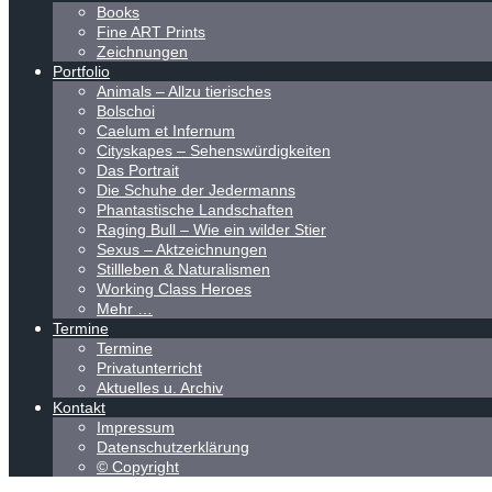
Books
Fine ART Prints
Zeichnungen
Portfolio
Animals – Allzu tierisches
Bolschoi
Caelum et Infernum
Cityskapes – Sehenswürdigkeiten
Das Portrait
Die Schuhe der Jedermanns
Phantastische Landschaften
Raging Bull – Wie ein wilder Stier
Sexus – Aktzeichnungen
Stillleben & Naturalismen
Working Class Heroes
Mehr …
Termine
Termine
Privatunterricht
Aktuelles u. Archiv
Kontakt
Impressum
Datenschutzerklärung
© Copyright