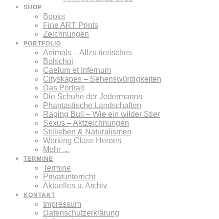
SHOP
Books
Fine ART Prints
Zeichnungen
PORTFOLIO
Animals – Allzu tierisches
Bolschoi
Caelum et Infernum
Cityskapes – Sehenswürdigkeiten
Das Portrait
Die Schuhe der Jedermanns
Phantastische Landschaften
Raging Bull – Wie ein wilder Stier
Sexus – Aktzeichnungen
Stillleben & Naturalismen
Working Class Heroes
Mehr …
TERMINE
Termine
Privatunterricht
Aktuelles u. Archiv
KONTAKT
Impressum
Datenschutzerklärung