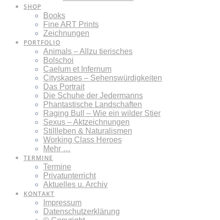
SHOP
Books
Fine ART Prints
Zeichnungen
PORTFOLIO
Animals – Allzu tierisches
Bolschoi
Caelum et Infernum
Cityskapes – Sehenswürdigkeiten
Das Portrait
Die Schuhe der Jedermanns
Phantastische Landschaften
Raging Bull – Wie ein wilder Stier
Sexus – Aktzeichnungen
Stillleben & Naturalismen
Working Class Heroes
Mehr …
TERMINE
Termine
Privatunterricht
Aktuelles u. Archiv
KONTAKT
Impressum
Datenschutzerklärung