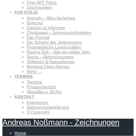
Fine ART Prints
Zeichnungen
PORTFOLIO
Animals – Allzu tierisches
Bolschoi
Caelum et Infernum
Cityskapes – Sehenswürdigkeiten
Das Portrait
Die Schuhe der Jedermanns
Phantastische Landschaften
Raging Bull – Wie ein wilder Stier
Sexus – Aktzeichnungen
Stillleben & Naturalismen
Working Class Heroes
Mehr …
TERMINE
Termine
Privatunterricht
Aktuelles u. Archiv
KONTAKT
Impressum
Datenschutzerklärung
© Copyright
Andreas
Noßmann
-
Zeichnungen
Home