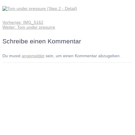
Vorheriger
Vorherige:
IMG_5162
Beitragsnavigation
Nächster
Beitrag:
Weiter:
Tom under presurre
Beitrag:
Schreibe einen Kommentar
Du musst
angemeldet
sein, um einen Kommentar abzugeben.
Andreas Noßmann - Zeichnungen
Seiteninformationen
Impressum
Datenschutzerklärung
© Copyright
Kontakt
© 2026 Andreas Noßmann - Zeichnungen