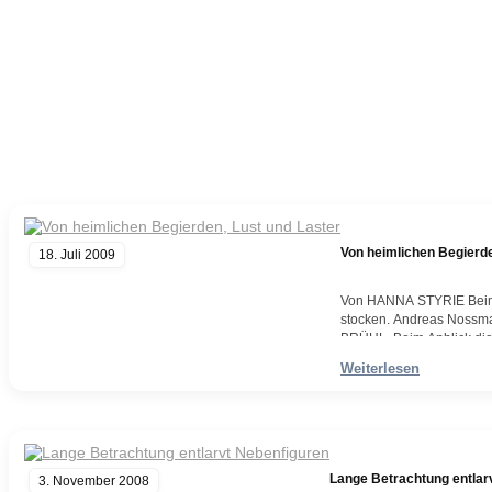
Von heimlichen Begierde
18. Juli 2009
Von HANNA STYRIE Beim A
stocken. Andreas Nossma
BRÜHL. Beim Anblick die
Andreas Nossmann konfro
Weiterlesen
frivolen und karikierend
Weiterlesen
Lange Betrachtung entlar
3. November 2008