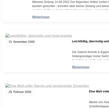
Wümme Zeitung 14.08.2002 Die folgenden Artikel (unten li
wurden gesichtet – konnten aber keiner Zeitung und ke
werden. Sollte es hierzu Informationen geben – lassen Sie
von Andreas Noßmann Von unserer Mitarbeiterin Donata
Weiterlesen
Weiterlesen
Leichtfüßig, übermütig und
15. November 2000
Die Galerie Krisnik in Egg
hintergründiger Ironie Sieh
Kunstszene relativ schwach
Zeichnungen und Radierun
Weiterlesen
Weiterlesen
Eine Welt voll
28. Februar 2000
Werke von Andr
Schellenkappe 