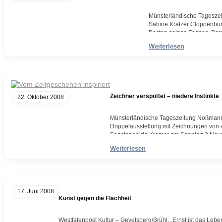
Münsterländische Tagesze
Sabine Kratzer Cloppenburg
Besten seines Faches. Berei
seine Werke aus, die sowohl
Weiterlesen
Weiterlesen
Zeichner verspottet – niedere Instinkte
22. Oktober 2008
Münsterländische Tageszeitung Noßmann 
Doppelausstellung mit Zeichnungen von 
Soestengalrie Kramer am Sonntag 2.Novem
Wildeshausen wird seine Kollegen und de
Weiterlesen
Zeichner Deutschlands, spießt…
Weiterlesen
17. Juni 2008
Kunst gegen die Flachheit
Westfalenpost Kultur – Gevelsberg/Brühl. „Ernst ist das Leben,