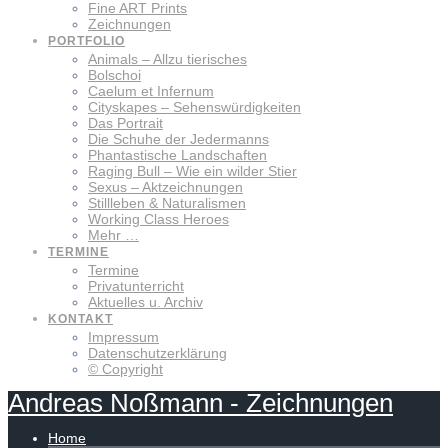
Fine ART Prints
Zeichnungen
PORTFOLIO
Animals – Allzu tierisches
Bolschoi
Caelum et Infernum
Cityskapes – Sehenswürdigkeiten
Das Portrait
Die Schuhe der Jedermanns
Phantastische Landschaften
Raging Bull – Wie ein wilder Stier
Sexus – Aktzeichnungen
Stillleben & Naturalismen
Working Class Heroes
Mehr …
TERMINE
Termine
Privatunterricht
Aktuelles u. Archiv
KONTAKT
Impressum
Datenschutzerklärung
© Copyright
Andreas
Noßmann
-
Zeichnungen
Home