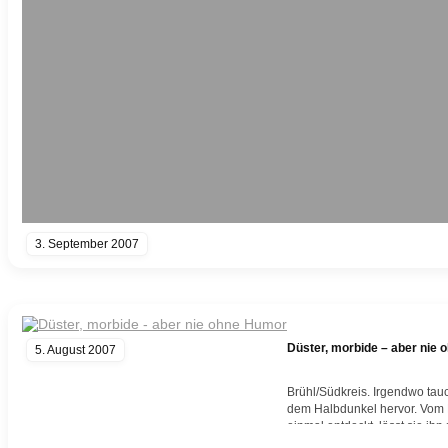
3. September 2007
Düster, morbide – aber nie
5. August 2007
Brühl/Südkreis. Irgendwo tauc
dem Halbdunkel hervor. Vom B
einmal entdeckt, lässt sie ih
schwarzen Zeichnungen“. Vo