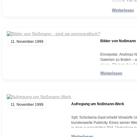
ironisch, bitt
haben es Andr
Weiterlesen
Weiterlesen
Bilder von Noßmann –
11. November 1999
Ennepetal. Andreas No
Galerien zu finden – 
sie zu „Steinen des An
mit Wolfgang Schäubl
Weiterlesen
Weiterlesen
Aufregung um Noßmann-Werk
11. November 1999
Sylt: Schickeria-Gast erhebt Vorwürfe
bundesweite Publicity. Eines seiner Wer
in dem ausgestellten Bild „Verbeitung po
nur ein Fan, sondern auch ein regelm
Weiterlesen