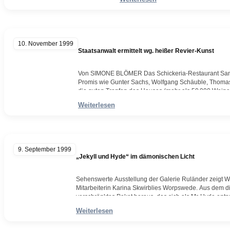
„Sansibar“…
Weiterlesen
10. November 1999
Staatsanwalt ermittelt wg. heißer Revier-Kunst
Von SIMONE BLÖMER Das Schickeria-Restaurant Sansibar
Promis wie Gunter Sachs, Wolfgang Schäuble, Thomas 
die guten Tropfen des Hauses (mehr als 50 000 Weine i
Süddeutschland zeigte Inhaber Herbert Seckler (48) a
Weiterlesen
Weiterlesen
9. September 1999
„Jekyll und Hyde“ im dämonischen Licht
Sehenswerte Ausstellung der Galerie Ruländer zeigt
Mitarbeiterin Karina Skwirblies Worpswede. Aus dem dic
verschränktes Paket heraus, das sich als Mr. Hyde entp
geschwollenen Bauch ab. Fremdartig, widerwärtig, dämo
Weiterlesen
Weiterlesen