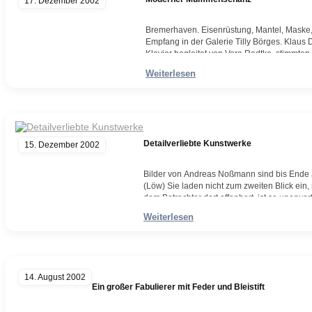
17. Dezember 2002
Bremerhaven. Eisenrüstung, Mantel, Maske, 
Empfang in der Galerie Tilly Börges. Klau
Klavier begleitet von Vera Radtke, stimmten
jährigen Künstlers Andreas Noßmann. Anscha
Weiterlesen
…
Weiterlesen
Detailverliebte Kunstwerke
15. Dezember 2002
Bilder von Andreas Noßmann sind bis Ende J
(Löw) Sie laden nicht zum zweiten Blick ei
dem Betrachter dort offenbart, ist so unerwa
unvermeidbar, dass erst der dritte Blick da
Weiterlesen
Weiterlesen
14. August 2002
Ein großer Fabulierer mit Feder und Bleistift