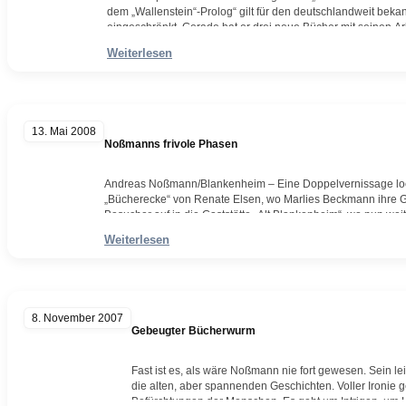
dem „Wallenstein“-Prolog“ gilt für den deutschlandweit be
eingeschränkt. Gerade hat er drei neue Bücher mit seinen Arb
abermals unterstreichen. Direkt angesprochen auf seine mi
Weiterlesen
Motive…
Weiterlesen
13. Mai 2008
Noßmanns frivole Phasen
Andreas Noßmann/Blankenheim – Eine Doppelvernissage lockt
„Bücherecke“ von Renate Elsen, wo Marlies Beckmann ihre Ga
Besucher auf in die Gaststätte „Alt Blankenheim“, wo nun we
unter dem Motto „Lese-Lust“ zu sehen sind. Die Galeristin
Weiterlesen
Weiterlesen
8. November 2007
Gebeugter Bücherwurm
Fast ist es, als wäre Noßmann nie fort gewesen. Sein le
die alten, aber spannenden Geschichten. Voller Ironie
Befürchtungen der Menschen. Es geht um Intrigen, um L