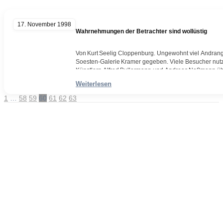
17. November 1998
Wahrnehmungen der Betrachter sind wollüstig
Von Kurt Seelig Cloppenburg. Ungewohnt viel Andrang 
Soesten‑Galerie Kramer gegeben. Viele Besucher nutz
Künstlern Alfred Bullermann und Andreas Noßmann übe
Eingangsbereich der Galerie sind Schmiedearbeiten zu
Weiterlesen
diplomierten Designers und Schmiedemeisters Bulle
Weiterlesen
Seite
Seite
Seite
Seite
Seite
Seite
Seite
1
…
58
59
60
61
62
63
Beitragsnavigation
Andreas Noßmann - Zeichnungen
Seiteninformationen
Impressum
Datenschutzerklärung
© Copyright
Kontakt
© 2026 Andreas Noßmann - Zeichnungen