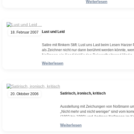
Weiterlesen
Weiterlesen
Lust und Leid
18. Februar 2007
Satire mit flinkem Stift: Lust uns Last beim Lesen Har
als Zeichner nicht nur dann berühmt werden könnte, we
Noßmann ein Kandidat für den Bekanntheitsgrad Marke Ja
warscheinlich der mit dem schnellsten Strich unter all
Weiterlesen
Weiterlesen
Satirisch, ironisch, kritisch
20. Oktober 2006
Ausstellung mit Zeichungen von Noßmann und
„Nicht mehr und nicht weniger“ sind vom ko
(1893 bis 1980) und Andreas Noßmann im Korn
Merkmale verbinden die Zeichner A. Paul 
Weiterlesen
Weiterlesen