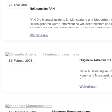
29. April 2004
Noßmann im PAN
PAN Die Monatsillustrierte für Münsterland und Niederrhein
Hilden geboren wurde, strotzt nur so vor Ideenreichtum und P
er auch genannt wird, zählt schon heute zu den wichtigsten 
haben ihren festen Platz auf dem internationalen Kunstmark
Weiterlesen
Weiterlesen
Originelle Arbeiten mit
12. Februar 2003
Neue Ausstellung im Sch
Kunst- und Museumskrei
Radierungen und Zeichnu
Wittener Künstler (Anm
Weiterlesen
Weiterlesen
Moderner Mummenschanz