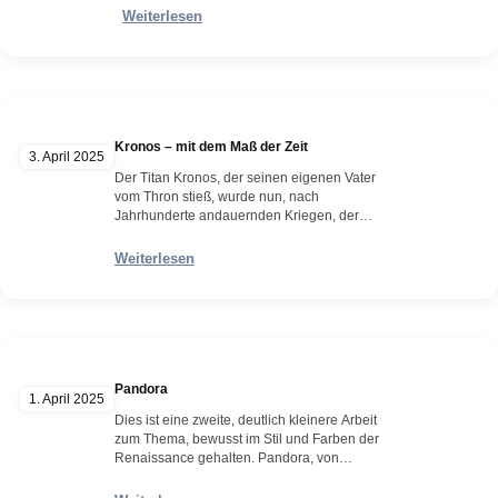
über 2,70 Meter groß), bewaffnet mit einem
Weiterlesen
Speer und Schwert. Tag für Tag verspottet er
die Israeliten und fordert sie auf, einen
Krieger zu schicken, der ihn…
Weiterlesen
Kronos – mit dem Maß der Zeit
3. April 2025
Der Titan Kronos, der seinen eigenen Vater
vom Thron stieß, wurde nun, nach
Jahrhunderte andauernden Kriegen, der
Titanomachie und Gigantomachie, wiederum
von seinem eigenen Sohn Zeus und dessen
Weiterlesen
Geschwister entmachtet. Zeus verbannte
seinen Vater an den tiefsten Punkt der Welt,
dem Tartaros und verfluchte ihn damit, die
Unendlichkeit zu vermessen. Hier nun eine
zweite, kleine…
Weiterlesen
Pandora
1. April 2025
Dies ist eine zweite, deutlich kleinere Arbeit
zum Thema, bewusst im Stil und Farben der
Renaissance gehalten. Pandora, von
Hephaistos, dem göttlichen Schmied, aus
Lehm geformt und mit dem Atem des Zeus