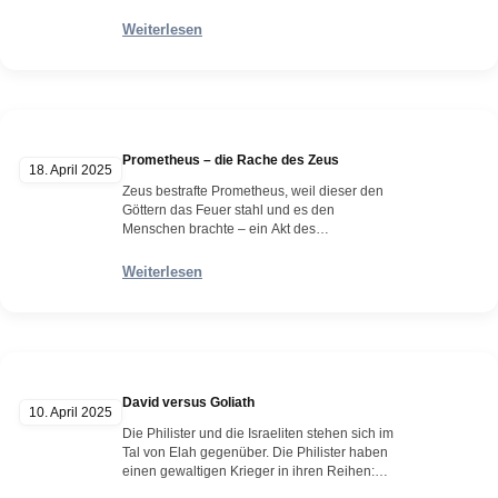
das zentrale Duell in Homers Ilias, Buch 22.
Er findet vor den Toren Trojas, vor den Augen
Weiterlesen
aller Trojaner statt, nachdem Hektor den
engsten Freund des Achilles, den
griechischen Helden Patroklos, getötet hat.
Achilles kehrt daraufhin in den Kampf…
Weiterlesen
Prometheus – die Rache des Zeus
18. April 2025
Zeus bestrafte Prometheus, weil dieser den
Göttern das Feuer stahl und es den
Menschen brachte – ein Akt des
Ungehorsams, der die göttliche Ordnung
unterlief und den Fortschritt der Menschheit
Weiterlesen
ermöglichte. Zur Strafe ließ Zeus ihn an einen
Felsen im Kaukasus schmieden, wo ein
gewaltiger Adler – das heilige Tier des Zeus
– täglich erschien,…
Weiterlesen
David versus Goliath
10. April 2025
Die Philister und die Israeliten stehen sich im
Tal von Elah gegenüber. Die Philister haben
einen gewaltigen Krieger in ihren Reihen:
Goliath von Gat, ein riesiger Mann (angeblich