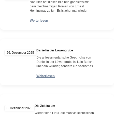
Natürlich hat dieses Bild rein gar nichts mit
dem gleichnamigen Roman von Ernest
Hemingway zu tun. Es ist eher mal wieder
eine Till ähnliche Metapher zum Thema Zeit –
wohlwissend, dass diese zumindest für uns
Weiterlesen
eben halt endlich ist. Das Bild ist keine
Illustration eines Romans, sondern ein
visuelles Gleichnis über unsere Beziehung
zur Zeit.…
Weiterlesen
Daniel in der Löwengrube
26. Dezember 2025
Die alttestamentarische Geschichte von
Daniel in der Löwengrube ist kein Bericht
über ein Wunder, sondern ein seelisches
Drama, ein Kammerspiel der inneren
Haltung, das sich unter den Augen eines
Weiterlesen
Hofes abspielt, der von Neid, Ehrgeiz und der
fiebrigen Angst vor Bedeutungslosigkeit
durchdrungen ist. Und mitten in diesem
brodelnden Geflecht steht Daniel — ein
Mann, der…
Weiterlesen
Die Zeit ist um
8. Dezember 2025
Wieder jene Figur, die man vielleicht schon –