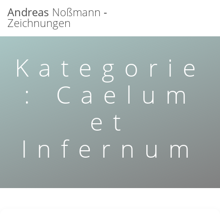
Zum
Andreas
Noßmann
-
Inhalt
Zeichnungen
springen
Kategorie
:
Caelum
et
Infernum