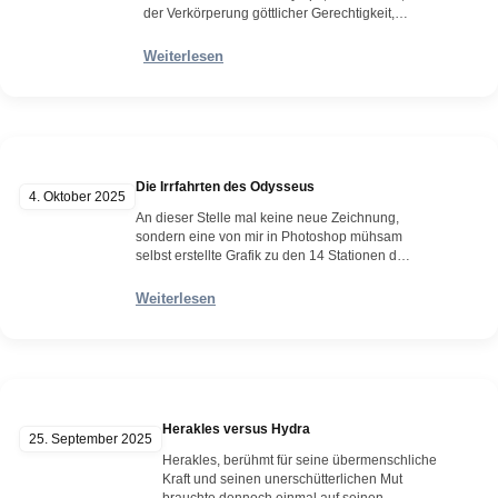
der Verkörperung göttlicher Gerechtigkeit,
entspringen drei junge Frauen, scheinbar
apathisch, mit leerem Blick und abseits der
Weiterlesen
bekannten Welt lebend, deren Macht und
Willen die Götter selbst nicht brechen und
beeinflussen können: die Moiren – im
römischen auch bekannt als die drei…
Weiterlesen
Die Irrfahrten des Odysseus
4. Oktober 2025
An dieser Stelle mal keine neue Zeichnung,
sondern eine von mir in Photoshop mühsam
selbst erstellte Grafik zu den 14 Stationen des
verbannten Odysseus – frei nach Homer.
Denn gerne hätte ich solch eine Grafik in
Weiterlesen
meinem neuen Buch – Caelum et Infernum –
welches Anfang kommenden Jahres
erscheinen soll, passend präsentiert. Doch
wenn man…
Weiterlesen
Herakles versus Hydra
25. September 2025
Herakles, berühmt für seine übermenschliche
Kraft und seinen unerschütterlichen Mut