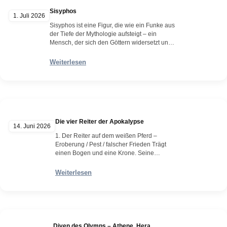
Sisyphos
1. Juli 2026
Sisyphos ist eine Figur, die wie ein Funke aus
der Tiefe der Mythologie aufsteigt – ein
Mensch, der sich den Göttern widersetzt und
dafür in eine Ewigkeit aus Mühe verbannt
wird. Doch in seinem endlosen Tun liegt
Weiterlesen
etwas, das über Strafe hinausgeht: eine stille,
fast trotzig‑menschliche Größe. Er war ein
König, klug genug, den Tod…
Weiterlesen
Die vier Reiter der Apokalypse
14. Juni 2026
1. Der Reiter auf dem weißen Pferd –
Eroberung / Pest / falscher Frieden Trägt
einen Bogen und eine Krone. Seine
Bedeutung ist umstritten: Manche sehen in
ihm einen Eroberer, andere eine
Weiterlesen
Verkörperung von Seuche oder trügerischem
Frieden. 2. Der Reiter auf dem roten Pferd –
Krieg Erhält ein großes Schwert.Symbolisiert
Gewalt, Blutvergießen und den…
Weiterlesen
Diven des Olymps – Athene, Hera,