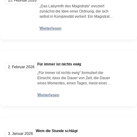
15. Februar 2026
„Das Labyrinth des Magistrats“ evoziert
zunächst die Idee einer Ordnung, die sich
selbst in Komplexität verliert. Ein Magistrat
steht traditionell für Verwaltung, Urteilskraft,
Autorität – also für jene Instanzen, die
Weiterlesen
Klarheit schaffen sollen. Ein Labyrinth
hingegen ist das Sinnbild des
Unübersichtlichen, des Verschlungenen, des
Ortes, an dem Orientierung nicht geschenkt,
sondern errungen wird. Die Kombination…
Weiterlesen
Für immer ist nichts ewig
2. Februar 2026
„Für immer ist nichts ewig“ formuliert die
Einsicht, dass die Dauer von Zeit, die Dauer
eines Momentes, eines Tages, meist einer
subjektiven Wahrnehmung unterliegt, nicht
jedoch eine objektive Eigenschaft der
Weiterlesen
Wirklichkeit ist. Der Ausdruck „für immer“
entstammt menschlicher Erfahrung. Er
beschreibt emotionale Intensität oder den
Wunsch nach Beständigkeit. „Ewig“ hingegen
wäre ein Zustand außerhalb von…
Weiterlesen
Wem die Stunde schlägt
3. Januar 2026