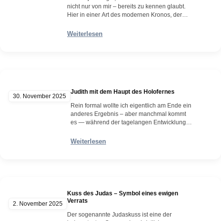
nicht nur von mir – bereits zu kennen glaubt.
Hier in einer Art des modernen Kronos, der
die Endlichkeit, aber auch Unendlichkeit der
Zeit verkörpert – und beides auf ewig
Weiterlesen
vermessen muss. Der clowneske Dämon ist
zugleich komisch aber auch beängstigend. Er
droht, mit einem übergroßen Hammer…
Weiterlesen
Judith mit dem Haupt des Holofernes
30. November 2025
Rein formal wollte ich eigentlich am Ende ein
anderes Ergebnis – aber manchmal kommt
es — während der tagelangen Entwicklung
einer solchen Zeichnung – dann doch mal
anders, weil es sich einem förmlich aufdrängt
Weiterlesen
von der ursprünglichen Idee doch besser
abzuweichen. Diese Zeichnung ist fast schon
Malerei geworden – nur mit Bleistift und ein
wenig…
Weiterlesen
Kuss des Judas – Symbol eines ewigen
Verrats
2. November 2025
Der sogenannte Judaskuss ist eine der