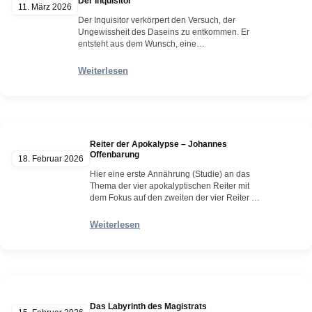
Der Inquisitor
11. März 2026
Der Inquisitor verkörpert den Versuch, der
Ungewissheit des Daseins zu entkommen. Er
entsteht aus dem Wunsch, eine
widersprüchliche Welt in eindeutige Formen
zu zwingen. Wo das Leben offen ist, sucht er
Weiterlesen
nach Halt; wo Freiheit schwindelerregend
wird, verlangt er nach Regeln. Seine Urteile
sind weniger Ausdruck von Stärke als von
Angst: der Angst, dass alles…
Weiterlesen
Reiter der Apokalypse – Johannes
Offenbarung
18. Februar 2026
Hier eine erste Annährung (Studie) an das
Thema der vier apokalyptischen Reiter mit
dem Fokus auf den zweiten der vier Reiter –
dem Schwertträger – aus der Johannes
Offenbarung, dem letzten Buch des Neuen
Weiterlesen
Testaments. Sie erscheinen dort als vier
Gestalten, die auf unterschiedlich gefärbten
Pferden reiten und jeweils eine bestimmte
zerstörerische Kraft verkörpern. Ihr…
Weiterlesen
Das Labyrinth des Magistrats