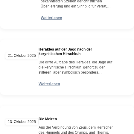
bekanntesten Szenen der christlichen
Überlieferung und ein Sinnbild für Verrat,
welcher weit über den religiösen Kontext
hinaus in Sprache, Kunst und Kultur
Weiterlesen
eingegangen ist. Er steht für die paradoxe
Verbindung von Nähe und Täuschung – ein
Kuss, der nicht Zuneigung, sondern
Auslieferung bedeutet. Die Szene spielt sich
im Garten…
Herakles auf der Jagd nach der
Weiterlesen
kerynitischen Hirschkuh
21. Oktober 2025
Die dritte Aufgabe des Herakles, die Jagd auf
die kerynitische Hirschkuh, gehört zu den
stilleren, aber symbolisch besonders
aufgeladenen Episoden seiner zwölf Taten.
Sie führt den Helden nicht in den Kampf
Weiterlesen
gegen ein Ungeheuer, sondern in eine
langwierige Verfolgung eines göttlich
geweihten Tieres – ein Akt der Geduld, der
Beherrschung und des Respekts gegenüber
den…
Weiterlesen
Die Moiren
13. Oktober 2025
Aus der Verbindung von Zeus, dem Herrscher
des Himmels und des Olymps, und Themis,