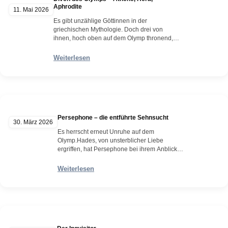
Aphrodite
11. Mai 2026
Es gibt unzählige Göttinnen in der
griechischen Mythologie. Doch drei von
ihnen, hoch oben auf dem Olymp thronend,
ragen besonders hervor – und sie können
einander nicht ausstehen. Jede beansprucht
Weiterlesen
für sich, die Schönste unter den Schönen zu
sein. Die Göttin der Zwietracht, Eris, eine der
ältesten Gestalten der mythischen Welt,
erkennt diesen wunden Punkt…
Weiterlesen
Persephone – die entführte Sehnsucht
30. März 2026
Es herrscht erneut Unruhe auf dem
Olymp.Hades, von unsterblicher Liebe
ergriffen, hat Persephone bei ihrem Anblick
entführt und in den Tartaros, sein Reich der
Toten, verschleppt – nicht ahnend, dass die
Weiterlesen
junge Frau die Tochter seines Bruders Zeus,
des allmächtigen Herrschers des Olymps,
und dessen Schwester Demeter, der Göttin
der Fruchtbarkeit und der Landwirtschaft, ist.
…
Weiterlesen