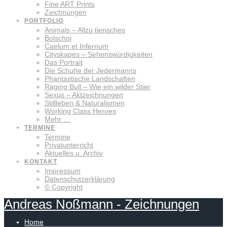
Fine ART Prints
Zeichnungen
PORTFOLIO
Animals – Allzu tierisches
Bolschoi
Caelum et Infernum
Cityskapes – Sehenswürdigkeiten
Das Portrait
Die Schuhe der Jedermanns
Phantastische Landschaften
Raging Bull – Wie ein wilder Stier
Sexus – Aktzeichnungen
Stillleben & Naturalismen
Working Class Heroes
Mehr …
TERMINE
Termine
Privatunterricht
Aktuelles u. Archiv
KONTAKT
Impressum
Datenschutzerklärung
© Copyright
Andreas
Noßmann
-
Zeichnungen
Home