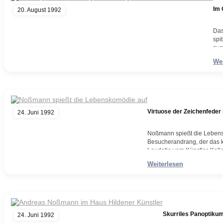
Im 
20. August 1992
Das
spi
zum
Tec
Wei
Wei
Virtuose der Zeichenfeder
24. Juni 1992
Noßmann spießt die Lebens
Besucherandrang, der das k
Laudatio vom Künstler-Kol
konnte sich am Montagaben
Weiterlesen
gebürtige…
Weiterlesen
Skurriles Panoptiku
24. Juni 1992