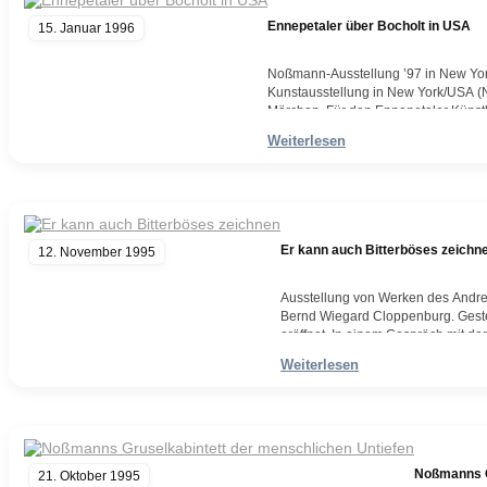
Ennepetaler über Bocholt in USA
15. Januar 1996
Noßmann-Ausstellung ’97 in New Yor
Kunstausstellung in New York/USA (NY
Märchen. Für den Ennepetaler Künst
Wirklichkeit sein. Zunächst, ab dem 
Weiterlesen
Weiterlesen
Er kann auch Bitterböses zeichn
12. November 1995
Ausstellung von Werken des Andr
Bernd Wiegard Cloppenburg. Geste
eröffnet. In einem Gespräch mit d
Noßmann für sein erstes Bild bek
Weiterlesen
Weiterlesen
Noßmanns G
21. Oktober 1995