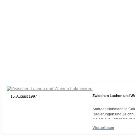
Blog
Zwischen Lachen und We
15. August 1997
Andreas Noßmann in Galer
Radierungen und Zeichnu
Malers aus Ennepetal in 
Ausstellung von Andreas 
Weiterlesen
Weiterlesen