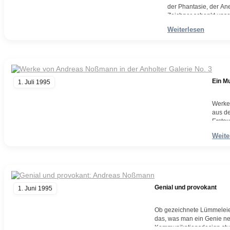
der Phantasie, der An
Zeichner schenkt unse
künstlerisches Eigenl
Weiterlesen
Weiterlesen
Ein M
1. Juli 1995
Werke 
aus de
Erstau
knall
Weite
Weite
Genial und provokant
1. Juni 1995
Ob gezeichnete Lümmeleie
das, was man ein Genie nen
Kommunikationsdesign studi