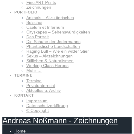
Fine ART Prints
Zeichnungen
PORTFOLIO
Animals – Allzu tierisches
Bolschoi
Caelum et Infernum
Cityskapes – Sehenswürdigkeiten
Das Portrait
Die Schuhe der Jedermanns
Phantastische Landschaften
Raging Bull – Wie ein wilder Stier
Sexus – Aktzeichnungen
Stillleben & Naturalismen
Working Class Heroes
Mehr …
TERMINE
Termine
Privatunterricht
Aktuelles u. Archiv
KONTAKT
Impressum
Datenschutzerklärung
© Copyright
Andreas
Noßmann
-
Zeichnungen
Home