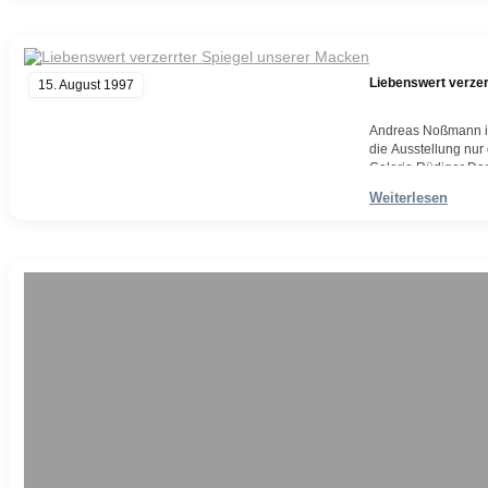
Liebenswert verzer
15. August 1997
Andreas Noßmann in
die Ausstellung nur
Galerie Rüdiger Do
Jahrgang 1962, der 
Weiterlesen
des 19. Jahrhunder
Weiterlesen