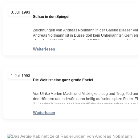
3. Juli 1993
Schau in den Spiegel
Zeichnungen von Andreas Noßmann in der Galerie Blaeser Von
Andreas Noßmann ist in Düsseldorf kein Unbekannter. Gern eri
„Amadeus“ (1989) und „Paganini“ (1990), in denen er sich in de
phantasieüberbordender, fulminanter Zeichner vorstellte. Der 1
Weiterlesen
in Wuppertal „Freie Graphik“ und „Malerei“ studierte und seit fü
Akademie für bildende Kunst Vulkaneifel tätig…
Weiterlesen
1. Juli 1993
Die Welt ist eine ganz große Eselei
Von Ulrike Merten Macht und Mickrigkeit, Lug und Trug, Tod un
den Hörnern und schwört dann heilig auf seine spitze Feder. Ein 
31‑jährige Künstler, der Versatzstücke des spanischen Malers 
Daumier mit der eigenen, explosiven Phantasie verquirlt. Wi
Weiterlesen
Weiterlesen