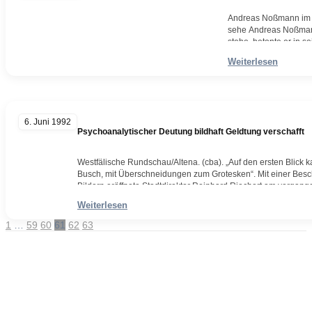
Andreas Noßmann im H
sehe Andreas Noßmann
stehe, betonte er in s
befindet, den vielfäl
Weiterlesen
Weiterlesen
6. Juni 1992
Psychoanalytischer Deutung bildhaft Geldtung verschafft
Westfälische Rundschau/Altena. (cba). „Auf den ersten Blick k
Busch, mit Überschneidungen zum Grotesken“. Mit einer Besc
Bildern eröffnete Stadtdirektor Reinhard Riechert am vergan
Zeichnungen des aus Ennepetal stammenden Künstlers Andre
Weiterlesen
veranstaltete Ausstellung des Kommunikationsdesigners ist
Weiterlesen
Seite
Seite
Seite
Seite
Seite
Seite
1
…
59
60
61
62
63
Beitragsnavigation
Andreas Noßmann - Zeichnungen
Seiteninformationen
Impressum