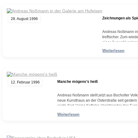
Zeichnungen als Spi
28. August 1996
Andreas Noßmann in d
treffsicher. Zum wie
einer Auswahl seiner
Gaukler bevölkern se
Weiterlesen
Weiterlesen
Manche mögens’s heiß
12. Februar 1996
Andreas Noßmann stellt jetzt aus Bocholter Volksbla
neue Kunsthaus an der Osterstraße seit gestern
sagte Karl-Heinz Ketteler, Vorsitzender des Eur
keiner so recht glücklich…
Weiterlesen
Weiterlesen