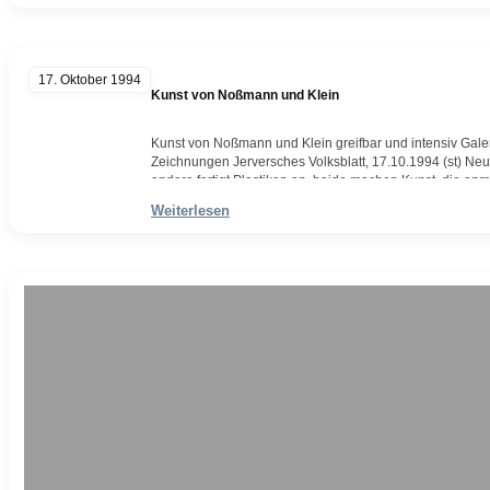
17. Oktober 1994
Kunst von Noßmann und Klein
Kunst von Noßmann und Klein greifbar und intensiv Galeri
Zeichnungen Jerversches Volksblatt, 17.10.1994 (st) Ne
andere fertigt Plastiken an, beide machen Kunst, die an
Zeit in der Galerie Schlieper in Neustadtgödens aus, d
Weiterlesen
Weiterlesen