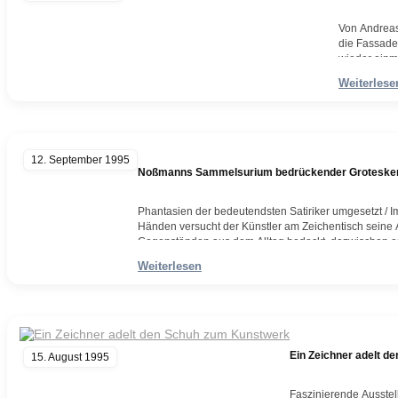
Von Andreas 
die Fassade
wieder einm
Komödiantis
Weiterlese
Weiterlesen
12. September 1995
Noßmanns Sammelsurium bedrückender Groteske
Phantasien der bedeutendsten Satiriker umgesetzt /
Händen versucht der Künstler am Zeichentisch seine A
Gegenständen aus dem Alltag bedeckt, dazwischen 
Gliederpuppen, Gnome, Tiere mit Zwergengesichtern… 
Weiterlesen
Gegenstand, jede Figur, jedes Fragment…
Weiterlesen
Ein Zeichner adelt 
15. August 1995
Faszinierende Ausstel