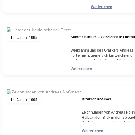
Produktivität. Dabei hält e
Weiterlesen
Berg…
Weiterlesen
Sammelsurium – Gezeichnete Literatur
15. Januar 1995
Werksammlung des Grafikers Andreas N
hört er nicht gerne. „Ich bin Zeichner u
anderen entscheiden“, verrät Andreas 
Wittener „Westerweide Verlag“ jetzt
Weiterlesen
Weiterlesen
Bizarrer Kosmos
14. Januar 1995
Zeichnungen von Andreas Noßman
Halbakt den Blick in den Spiegel
Bestreben des Zeichners Andrea
Aus dem Spiegel, den Noßmann u
Weiterlesen
Weiterlesen